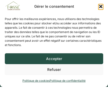
Gérer le consentement
Pour offrir les meilleures expériences, nous utilisons des technologies
telles que les cookies pour stocker et/ou accéder aux informations des
appareils. Le fait de consentir à ces technologies nous permettra de
traiter des données telles que le comportement de navigation ou les ID
uniques sur ce site. Le fait de ne pas consentir ou de retirer son
Spécialiste de la construction bois et biosourcée depuis 1984.
consentement peut avoir un effet négatif sur certaines caractéristiques
18 Rue du Fourneau, 59132 Trélon
et fonctions.
NAVIGATION
Accueil
Accepter
Entreprise
Savoir faire
Refuser
Réalisations
Politique de cookies
Politique de confidentialité
Actualités
Contact
CONTACT
03 27 59 70 78
contact@fossesa.com